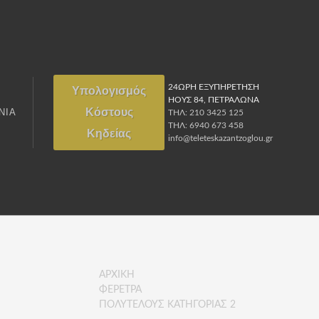
Υπολογισμός
24ΩΡΗ ΕΞΥΠΗΡΕΤΗΣΗ
ΗΟΥΣ 84, ΠΕΤΡΑΛΩΝΑ
Κόστους
ΝΙΑ
ΤΗΛ: 210 3425 125
ΤΗΛ: 6940 673 458
Κηδείας
info@teleteskazantzoglou.gr
ΑΡΧΙΚΗ
ΦΕΡΕΤΡΑ
ΠΟΛΥΤΕΛΟΥΣ ΚΑΤΗΓΟΡΙΑΣ 2