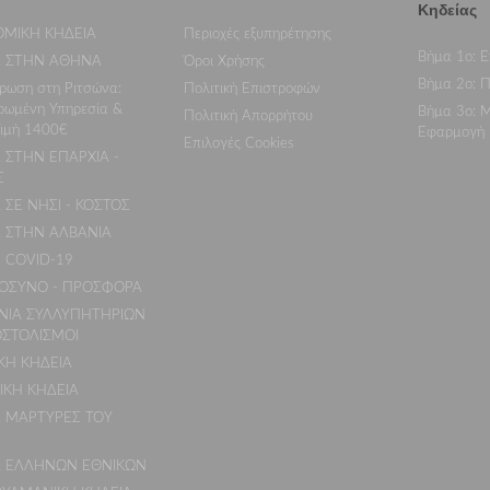
Κηδείας
ΟΜΙΚΗ ΚΗΔΕΙΑ
Περιοχές εξυπηρέτησης
Βήμα 1ο: Ε
Α ΣΤΗΝ ΑΘΗΝΑ
Όροι Χρήσης
Βήμα 2ο: Π
ρωση στη Ριτσώνα:
Πολιτική Επιστροφών
ρωμένη Υπηρεσία &
Βήμα 3ο: Μ
Πολιτική Απορρήτου
Τιμή 1400€
Εφαρμογή
Επιλογές Cookies
 ΣΤΗΝ ΕΠΑΡΧΙΑ -
Σ
 ΣΕ ΝΗΣΙ - ΚΟΣΤΟΣ
Α ΣΤΗΝ ΑΛΒΑΝΙΑ
 COVID-19
ΣΥΝΟ - ΠΡΟΣΦΟΡΑ
ΝΙΑ ΣΥΛΛΥΠΗΤΗΡΙΩΝ
ΟΣΤΟΛΙΣΜΟΙ
ΚΗ ΚΗΔΕΙΑ
ΙΚΗ ΚΗΔΕΙΑ
Α ΜΑΡΤΥΡΕΣ ΤΟΥ
Α ΕΛΛΗΝΩΝ ΕΘΝΙΚΩΝ