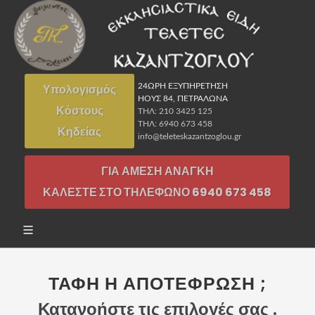
Υπολογισμός
24ΩΡΗ ΕΞΥΠΗΡΕΤΗΣΗ
ΗΟΥΣ 84, ΠΕΤΡΑΛΩΝΑ
Κόστους
ΤΗΛ: 210 3425 125
ΤΗΛ: 6940 673 458
Κηδείας
info@teleteskazantzoglou.gr
ΓΙΑ ΑΜΕΣΗ ΑΝΑΓΚΗ
ΚΑΛΕΣΤΕ ΣΤΟ ΤΗΛΕΦΩΝΟ 6940 673 458
ΤΑΦΗ Η ΑΠΟΤΕΦΡΩΣΗ ;
Κατανοήστε τις επιλογές σας .