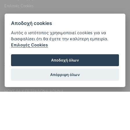
Επιλογές Cookies
Υπολογισμός Κόστους Κηδείας
Αποδοχή cookies
Αυτός ο ιστότοπος χρησιμοποιεί cookies για να
Βήμα 1ο: Επιλέξτε Κοιμητήριο
διασφαλίσει ότι θα έχετε την καλύτερη εμπειρία.
Βήμα 2ο: Προσφορές Τελετής
Επιλογές Cookies
Βήμα 3ο: Μεταβείτε στην Εφαρμογή
Αποδοχή όλων
Στοιχεία επικοινωνίας
Απόρριψη όλων
ΕΚΚΛΗΣΙΑΣΤΙΚΑ ΕΙΔΗ ΤΕΛΕΤΕΣ ΚΑΖΑΝΤΖΟΓΛΟΥ
Ν. ΚΑΖΑΝΤΖΟΓΛΟΥ - Φ. ΠΑΤΡΩΝΑ
ΗΟΥΣ 84 Κ.ΠΕΤΡΑΛΩΝΑ-ΑΘΗΝΑ
ΤΗΛ:
210 3425 125
,
6940 673 458
email: info@teleteskazantzoglou.gr