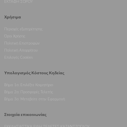
ΕΚΤΑΦΗ ΣΟΡΟΥ
Χρήσιμα
Περιοχές εξυπηρέτησης
Όροι Χρήσης
Πολιτική Επιστροφών
Πολιτική Απορρήτου
Επιλογές Cookies
Υπολογισμός Κόστους Κηδείας
Βήμα 1ο: Επιλέξτε Κοιμητήριο
Βήμα 2ο: Προσφορές Τελετής
Βήμα 3ο: Μεταβείτε στην Εφαρμογή
Στοιχεία επικοινωνίας
ΕΚΚΛΗΣΙΑΣΤΙΚΑ ΕΙΔΗ ΤΕΛΕΤΕΣ ΚΑΖΑΝΤΖΟΓΛΟΥ