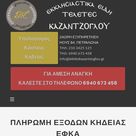
Υπολογισμός
24ΩΡΗ ΕΞΥΠΗΡΕΤΗΣΗ
ΗΟΥΣ 84, ΠΕΤΡΑΛΩΝΑ
Κόστους
ΤΗΛ: 210 3425 125
ΤΗΛ: 6940 673 458
Κηδείας
info@teleteskazantzoglou.gr
ΓΙΑ ΑΜΕΣΗ ΑΝΑΓΚΗ
ΚΑΛΕΣΤΕ ΣΤΟ ΤΗΛΕΦΩΝΟ 6940 673 458
ΠΛΗΡΩΜΗ ΕΞΟΔΩΝ ΚΗΔΕΙΑΣ
ΕΦΚΑ